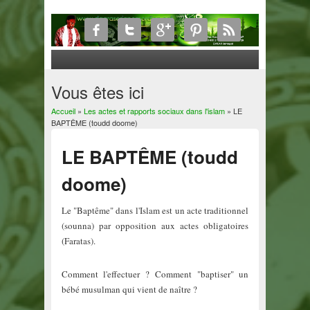
Vous êtes ici
Accueil
»
Les actes et rapports sociaux dans l'islam
» LE
BAPTÊME (toudd doome)
LE BAPTÊME (toudd
doome)
Le "Baptême" dans l'Islam est un acte traditionnel
(sounna) par opposition aux actes obligatoires
(Faratas).
Comment l'effectuer ? Comment "baptiser" un
bébé musulman qui vient de naître ?