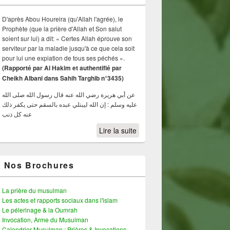
D'après Abou Houreira (qu'Allah l'agrée), le
Prophète (que la prière d'Allah et Son salut
soient sur lui) a dit: « Certes Allah éprouve son
serviteur par la maladie jusqu'à ce que cela soit
pour lui une expiation de tous ses péchés ».
(Rapporté par Al Hakim et authentifié par
Cheikh Albani dans Sahih Targhib n°3435)
عن أبي هريرة رضي الله عنه قال رسول الله صلى الله
عليه وسلم : إن الله ليبتلي عبده بالسقم حتى يكفر ذلك
عنه كل ذنب
Lire la suite
Nos Brochures
La prière du musulman
Les actes et rapports sociaux dans l'islam
Le pélerinage & la Oumrah
Invocation, Arme du Musulman
Calendrier Musulman : Prières & Invocations