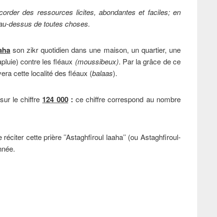
der des ressources licites, abondantes et faciles; en
t au-dessus de toutes choses.
aaha
son zikr quotidien dans une maison, un quartier, une
apluie) contre les fléaux
(moussibeux)
. Par la grâce de ce
ra cette localité des fléaux (
balaas
).
ur le chiffre
124 000
:
ce chiffre correspond au nombre
éciter cette prière ’’Astaghfiroul laaha’’ (ou Astaghfiroul-
nnée.