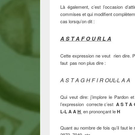
Là également, c’est l’occasion d’atti
commises et qui modifient complètement
cas lorsqu’on dit :
A S T A F O U R L A
Cette expression ne veut rien dire.
faut pas non plus dire :
A S T A G H F I R OUL-L A A
Qui veut dire: j’implore le Pardon 
l’expression correcte c’est
A S T A 
L-L A A
H
en prononçant le
H
Quant au nombre de fois qu’il faut le 
2872, 7049 etc.…