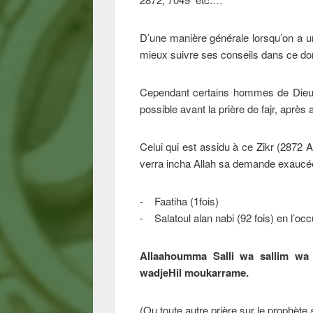
D’une manière générale lorsqu’on a
mieux suivre ses conseils dans ce d
Cependant certains hommes de Dieu on
possible avant la prière de fajr, après 
Celui qui est assidu à ce Zikr (2872 
verra incha Allah sa demande exaucé
- Faatiha (1fois)
- Salatoul alan nabi (92 fois) en l’occ
Allaahoumma Salli wa sallim wa 
wadjeHil moukarrame.
(Ou toute autre prière sur le prophète