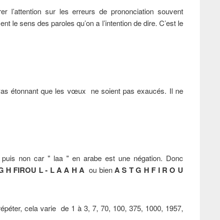
rer l’attention sur les erreurs de prononciation souvent
 le sens des paroles qu’on a l’intention de dire. C’est le
 Pas étonnant que les vœux ne soient pas exaucés. Il ne
et puis non car " laa " en arabe est une négation. Donc
G H FIROU L - L A A H A
ou bien
A S T G H F I R O U
répéter, cela varie de 1 à 3, 7, 70, 100, 375, 1000, 1957,