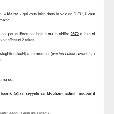
 un
« Maître »
qui vous initie dans la voie de DIEU, il vaut
omaine.
t particulièrement insisté sur le chiffre
2872
à faire si
avoir effectué 2 rakas.
AstaghfiroullaaH) à ce moment (
waxtou ndieul
: avant fajr)
e.
urrence :
baarik (a)laa seyyidinaa Mouhammadinil moubarril
sallal laahou aleyhi wa sallam
)