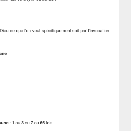
ieu ce que l’on veut spécifiquement soit par l’invocation
hane
roune
:
1
ou
3
ou
7
ou
66
fois