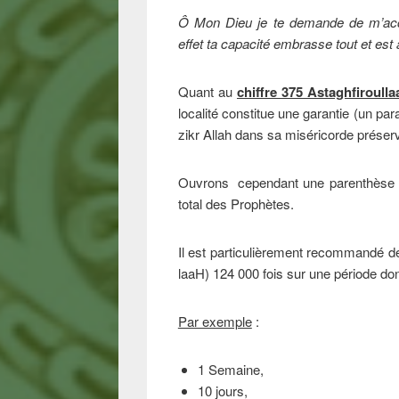
Ô Mon Dieu je te demande de m’accor
effet ta capacité embrasse tout et es
Quant au
chiffre 375 Astaghfiroull
localité constitue une garantie (un par
zikr Allah dans sa miséricorde préserve
Ouvrons cependant une parenthèse s
total des Prophètes.
Il est particulièrement recommandé de r
laaH) 124 000 fois sur une période do
Par exemple
:
1 Semaine,
10 jours,