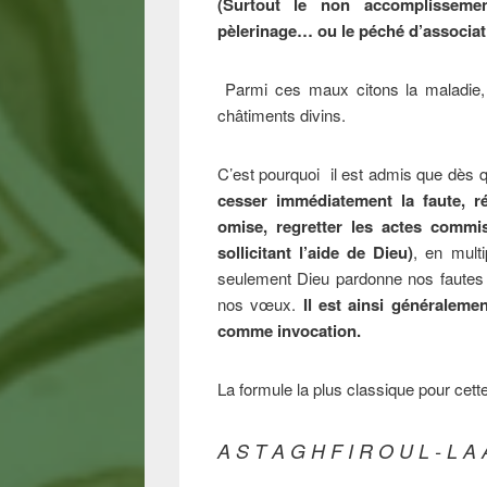
(Surtout le non accomplissement
pèlerinage… ou le péché d’associati
Parmi ces maux citons la maladie, 
châtiments divins.
C’est pourquoi il est admis que dès
cesser immédiatement la faute, ré
omise, regretter les actes commi
sollicitant l’aide de Dieu)
, en multi
seulement Dieu pardonne nos faute
nos vœux.
Il est ainsi généraleme
comme invocation.
La formule la plus classique pour cette
A S T A G H F I R O U L - L A