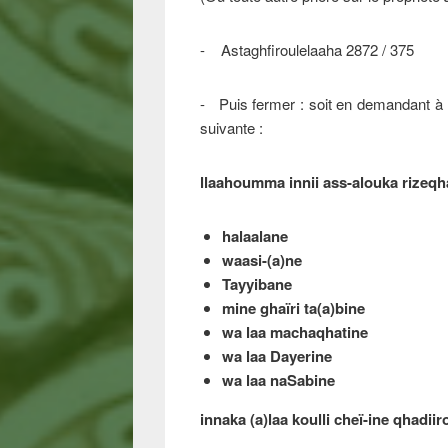
- Astaghfiroulelaaha 2872 / 375
- Puis fermer : soit en demandant à D
suivante :
llaahoumma innii ass-alouka rizeq
halaalane
waasi-(a)ne
Tayyibane
mine ghaïri ta(a)bine
wa laa machaqhatine
wa laa Dayerine
wa laa naSabine
innaka (a)laa koulli cheï-ine qhadii