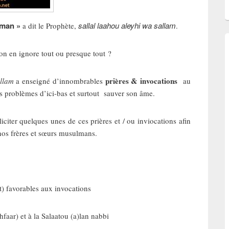
lman »
sallal laahou aleyhi wa sallam
a dit le Prophète,
.
n en ignore tout ou presque tout ?
prières & invocations
allam
a enseigné d’innombrables
au
es problèmes d’ici-bas et surtout sauver son âme.
iciter quelques unes de ces prières et / ou inviocations afin
ar nos frères et sœurs musulmans.
avorables aux invocations
r) et à la Salaatou (a)lan nabbi