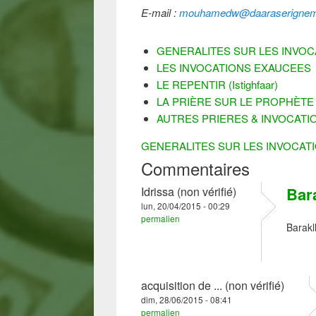
E-mail :
mouhamedw@daaraserignemo
GENERALITES SUR LES INVOC
LES INVOCATIONS EXAUCEES
LE REPENTIR (Istighfaar)
LA PRIÈRE SUR LE PROPHÈTE (Sa
AUTRES PRIERES & INVOCATI
GENERALITES SUR LES INVOCATI
Commentaires
Bar
Idrissa (non vérifié)
lun, 20/04/2015 - 00:29
permalien
Barakl
acquisition de ... (non vérifié)
dim, 28/06/2015 - 08:41
permalien