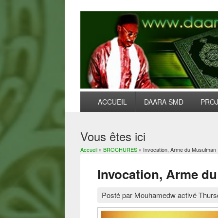
ACCUEIL
DAARA SMD
PRO
Vous êtes ici
Accueil
»
BROCHURES
» Invocation, Arme du Musulman
Invocation, Arme d
Posté par
Mouhamedw
activé
Thurs