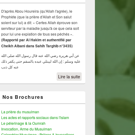
D'après Abou Houreira (qu'Allah l'agrée), le
Prophète (que la prière d'Allah et Son salut
soient sur lui) a dit: « Certes Allah éprouve son
serviteur par la maladie jusqu'à ce que cela soit
pour lui une expiation de tous ses péchés ».
(Rapporté par Al Hakim et authentifié par
Cheikh Albani dans Sahih Targhib n°3435)
عن أبي هريرة رضي الله عنه قال رسول الله صلى الله
عليه وسلم : إن الله ليبتلي عبده بالسقم حتى يكفر ذلك
عنه كل ذنب
Lire la suite
Nos Brochures
La prière du musulman
Les actes et rapports sociaux dans l'islam
Le pélerinage & la Oumrah
Invocation, Arme du Musulman
Calendrier Musulman : Prières & Invocations