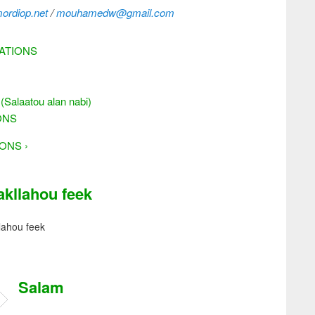
rdiop.net
/
mouhamedw@gmail.com
ATIONS
laatou alan nabi)
ONS
ONS ›
akllahou feek
lahou feek
Salam