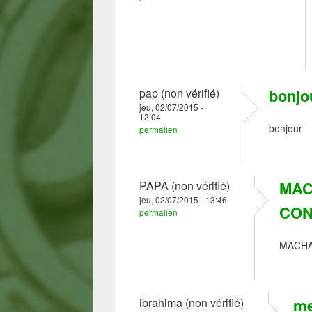
bonjo
pap (non vérifié)
jeu, 02/07/2015 -
12:04
bonjour
permalien
MAC
PAPA (non vérifié)
jeu, 02/07/2015 - 13:46
CON
permalien
MACHA
me
ibrahima (non vérifié)