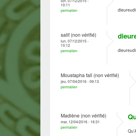
lun, 07/12/2015 -
10:11
dieureudi
permalien
dieur
salif (non vérifié)
lun, 07/12/2015 -
10:12
dieureudi
permalien
Moustapha fall (non vérifié)
jeu, 07/04/2016 - 09:13
permalien
Qu
Madiène (non vérifié)
mar, 12/04/2016 - 16:31
permalien
Qu'