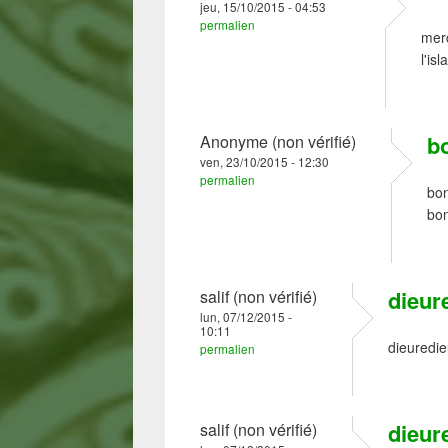
jeu, 15/10/2015 - 04:53
permalien
merc
l'is
b
Anonyme (non vérifié)
ven, 23/10/2015 - 12:30
permalien
bon
bon
dieur
salif (non vérifié)
lun, 07/12/2015 -
10:11
dieuredie
permalien
dieur
salif (non vérifié)