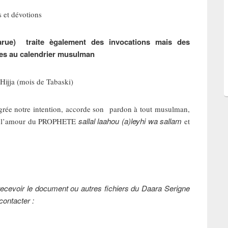
et dévotions
arue) traite ègalement des invocations mais des
ées au calendrier musulman
ijja (mois de Tabaski)
agrée notre intention, accorde son pardon à tout musulman,
sallal laahou (a)leyhi wa sallam
fle l’amour du PROPHETE
et
t recevoir le document ou autres fichiers du Daara Serigne
ontacter :