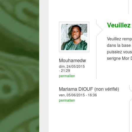
Veuillez
Veuillez remp
dans la base
puissiez vous
serigne Mor 
Mouhamedw
dim, 24/05/2015
- 21:29
permalien
Mariama DIOUF (non vérifié)
ven, 05/06/2015 - 16:36
permalien