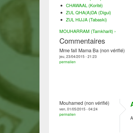
CHAWAAL (Korité)
ZUL QHA(A)DA (Digui)
ZUL HIJJA (Tabaski)
MOUHARRAM (Tamkharit) ›
Commentaires
Mme fall Mama Ba (non vérifié)
jeu, 23/04/2015 - 21:23
permalien
Mouhamed (non vérifié)
ven, 01/05/2015 - 04:24
permalien
A