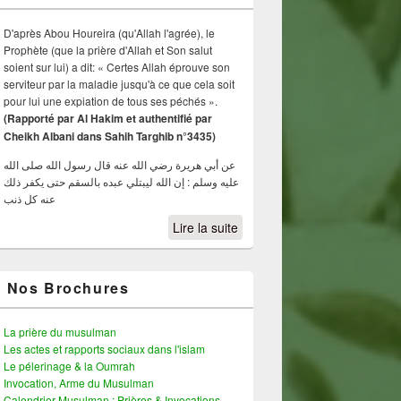
D'après Abou Houreira (qu'Allah l'agrée), le
Prophète (que la prière d'Allah et Son salut
soient sur lui) a dit: « Certes Allah éprouve son
serviteur par la maladie jusqu'à ce que cela soit
pour lui une expiation de tous ses péchés ».
(Rapporté par Al Hakim et authentifié par
Cheikh Albani dans Sahih Targhib n°3435)
عن أبي هريرة رضي الله عنه قال رسول الله صلى الله
عليه وسلم : إن الله ليبتلي عبده بالسقم حتى يكفر ذلك
عنه كل ذنب
Lire la suite
Nos Brochures
La prière du musulman
Les actes et rapports sociaux dans l'islam
Le pélerinage & la Oumrah
Invocation, Arme du Musulman
Calendrier Musulman : Prières & Invocations