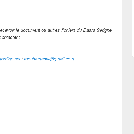
t recevoir le document ou autres fichiers du Daara Serigne
ontacter :
rdiop.net
/
mouhamedw@gmail.com
)