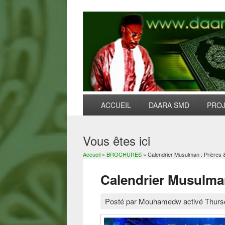
ACCUEIL
DAARA SMD
PRO
Vous êtes ici
Accueil
»
BROCHURES
» Calendrier Musulman : Prières 
Calendrier Musulman
Posté par
Mouhamedw
activé
Thurs