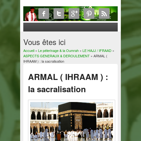
Vous êtes ici
Accueil
»
Le pélerinage & la Oumrah
»
LE HAJJ / IFRAAD
»
ASPECTS GENERAUX & DEROULEMENT
» ARMAL (
IHRAAM ) : la sacralisation
ARMAL ( IHRAAM ) :
la sacralisation