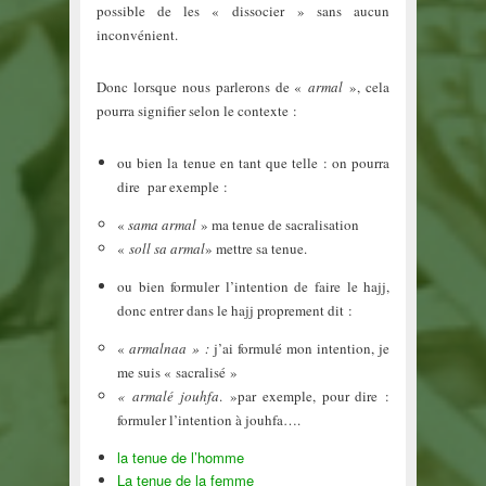
possible de les « dissocier » sans aucun
inconvénient.
Donc lorsque nous parlerons de «
armal
», cela
pourra signifier selon le contexte :
ou bien la tenue en tant que telle : on pourra
dire par exemple :
«
sama armal
» ma tenue de sacralisation
«
soll sa armal
» mettre sa tenue.
ou bien formuler l’intention de faire le hajj,
donc entrer dans le hajj proprement dit :
«
armalnaa » :
j’ai formulé mon intention, je
me suis « sacralisé »
« armalé jouhfa
. »par exemple, pour dire :
formuler l’intention à jouhfa….
la tenue de l’homme
La tenue de la femme