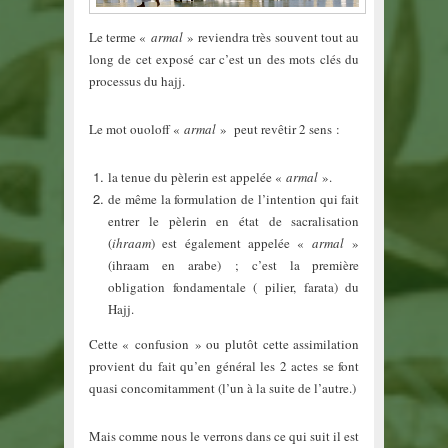
Le terme «
armal
» reviendra très souvent tout au
long de cet exposé car c’est un des mots clés du
processus du hajj.
Le mot ouoloff «
armal
» peut revêtir 2 sens :
la tenue du pèlerin est appelée «
armal
».
de même la formulation de l’intention qui fait
entrer le pèlerin en état de sacralisation
(
ihraam
) est également appelée «
armal
»
(ihraam en arabe) ; c’est la première
obligation fondamentale ( pilier, farata) du
Hajj.
Cette « confusion » ou plutôt cette assimilation
provient du fait qu’en général les 2 actes se font
quasi concomitamment (l’un à la suite de l’autre.)
Mais comme nous le verrons dans ce qui suit il est