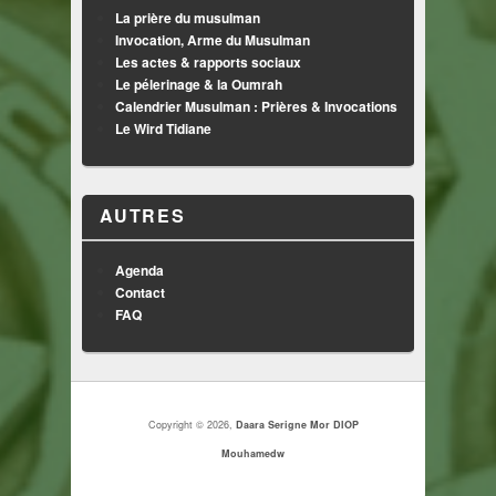
La prière du musulman
Invocation, Arme du Musulman
Les actes & rapports sociaux
Le pélerinage & la Oumrah
Calendrier Musulman : Prières & Invocations
Le Wird Tidiane
AUTRES
Agenda
Contact
FAQ
Copyright © 2026,
Daara Serigne Mor DIOP
Mouhamedw