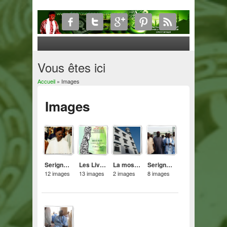
Vous êtes ici
Accueil
» Images
Images
Serigne Mor Diop
Les Livres du Daara Serigne Mor Diop
La mosquée Du Daara Serigne Mor Diop
Serigne Mor Diop & autres
12 images
13 images
2 images
8 images