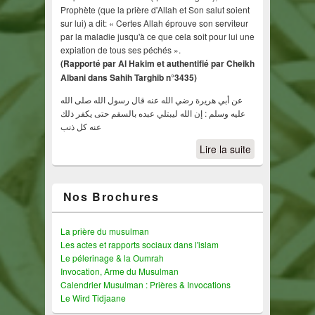
Prophète (que la prière d'Allah et Son salut soient
sur lui) a dit: « Certes Allah éprouve son serviteur
par la maladie jusqu'à ce que cela soit pour lui une
expiation de tous ses péchés ».
(Rapporté par Al Hakim et authentifié par Cheikh
Albani dans Sahih Targhib n°3435)
عن أبي هريرة رضي الله عنه قال رسول الله صلى الله
عليه وسلم : إن الله ليبتلي عبده بالسقم حتى يكفر ذلك
عنه كل ذنب
Lire la suite
Nos Brochures
La prière du musulman
Les actes et rapports sociaux dans l'islam
Le pélerinage & la Oumrah
Invocation, Arme du Musulman
Calendrier Musulman : Prières & Invocations
Le Wird Tidjaane