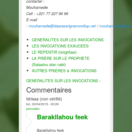
contacter :
Mouhamedw
Cell : +221 77 227 66 99
E-mail
:
mouhamedw@daaraserignemordiop.net
/
mouhamedw@gmai
GENERALITES SUR LES INVOCATIONS
LES INVOCATIONS EXAUCEES
LE REPENTIR (Istighfaar)
LA PRIÈRE SUR LE PROPHÈTE
(Salaatou alan nabi)
AUTRES PRIERES & INVOCATIONS
GENERALITES SUR LES INVOCATIONS ›
Commentaires
Idrissa (non vérifié)
lun, 20/04/2015 - 00:29
permalien
Barakllahou feek
Barakllahou feek