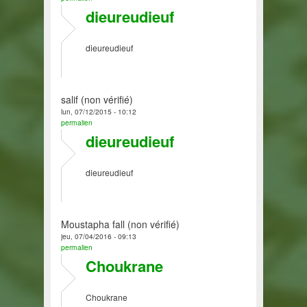
dieureudieuf
dieureudieuf
salif (non vérifié)
lun, 07/12/2015 - 10:12
permalien
dieureudieuf
dieureudieuf
Moustapha fall (non vérifié)
jeu, 07/04/2016 - 09:13
permalien
Choukrane
Choukrane