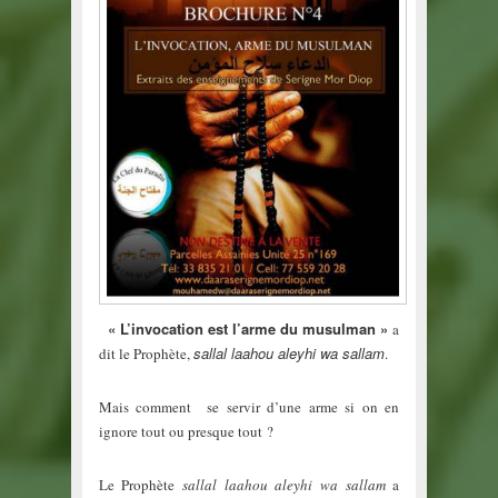
« L’invocation est l’arme du musulman »
a
sallal laahou aleyhi wa sallam
dit le Prophète,
.
Mais comment se servir d’une arme si on en
ignore tout ou presque tout ?
Le Prophète
sallal laahou aleyhi wa sallam
a