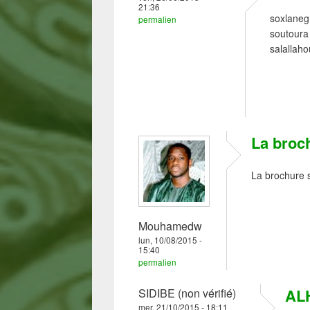
21:36
soxlanegn
permalien
soutoura 
salallaho
La broch
La brochure s
Mouhamedw
lun, 10/08/2015 -
15:40
permalien
AL
SIDIBE (non vérifié)
mer, 21/10/2015 - 18:11