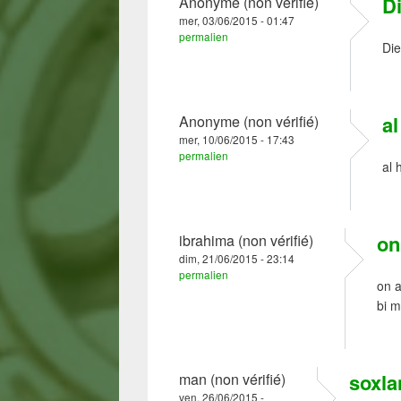
D
Anonyme (non vérifié)
mer, 03/06/2015 - 01:47
permalien
Die
al
Anonyme (non vérifié)
mer, 10/06/2015 - 17:43
permalien
al 
on
ibrahima (non vérifié)
dim, 21/06/2015 - 23:14
permalien
on a
bi m
soxla
man (non vérifié)
ven, 26/06/2015 -