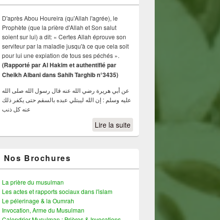
D'après Abou Houreira (qu'Allah l'agrée), le
Prophète (que la prière d'Allah et Son salut
soient sur lui) a dit: « Certes Allah éprouve son
serviteur par la maladie jusqu'à ce que cela soit
pour lui une expiation de tous ses péchés ».
(Rapporté par Al Hakim et authentifié par
Cheikh Albani dans Sahih Targhib n°3435)
عن أبي هريرة رضي الله عنه قال رسول الله صلى الله
عليه وسلم : إن الله ليبتلي عبده بالسقم حتى يكفر ذلك
عنه كل ذنب
Lire la suite
Nos Brochures
La prière du musulman
Les actes et rapports sociaux dans l'islam
Le pélerinage & la Oumrah
Invocation, Arme du Musulman
Calendrier Musulman : Prières & Invocations