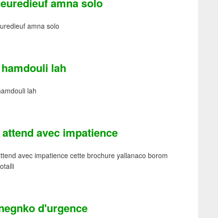
ieuredieuf amna solo
uredieuf amna solo
 hamdouli lah
hamdouli lah
 attend avec impatience
ttend avec impatience cette brochure yallanaco borom
otalli
negnko d'urgence