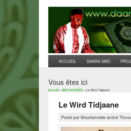
ACCUEIL
DAARA SMD
PRO
Vous êtes ici
Accueil
»
BROCHURES
» Le Wird Tidjaane
Le Wird Tidjaane
Posté par
Mouhamedw
activé
Thurs