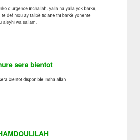
ko d'urgence inchallah. yalla na yalla yok barke,
te def niou ay talibè tidiane thi barkè yonente
u aleyhi wa sallam.
ure sera bientot
era bientot disponible insha allah
HAMDOULILAH