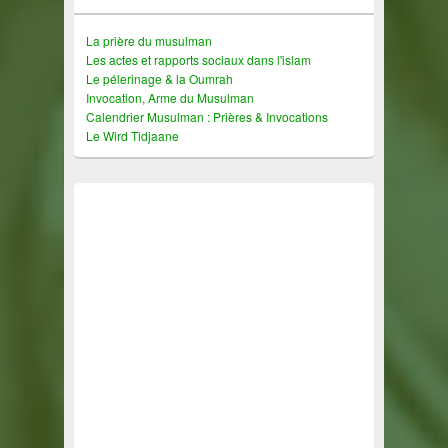
La prière du musulman
Les actes et rapports sociaux dans l'islam
Le pélerinage & la Oumrah
Invocation, Arme du Musulman
Calendrier Musulman : Prières & Invocations
Le Wird Tidjaane