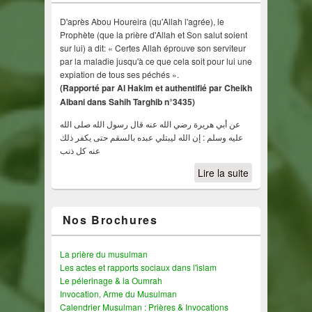
D'après Abou Houreira (qu'Allah l'agrée), le
Prophète (que la prière d'Allah et Son salut soient
sur lui) a dit: « Certes Allah éprouve son serviteur
par la maladie jusqu'à ce que cela soit pour lui une
expiation de tous ses péchés ».
(Rapporté par Al Hakim et authentifié par Cheikh
Albani dans Sahih Targhib n°3435)
عن أبي هريرة رضي الله عنه قال رسول الله صلى الله
عليه وسلم : إن الله ليبتلي عبده بالسقم حتى يكفر ذلك
عنه كل ذنب
Lire la suite
Nos Brochures
La prière du musulman
Les actes et rapports sociaux dans l'islam
Le pélerinage & la Oumrah
Invocation, Arme du Musulman
Calendrier Musulman : Prières & Invocations