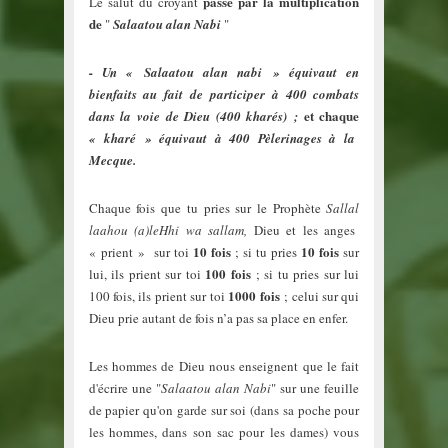
passe par la multiplication
Le salut du croyant
de
"
Salaatou alan Nabi
"
- Un « Salaatou alan nabi » équivaut en
bienfaits au fait de participer à 400 combats
et chaque
dans la voie de Dieu (400 kharés) ;
« kharé » équivaut à 400 Pèlerinages à la
Mecque.
Chaque fois que tu pries sur le Prophète
Sallal
laahou (a)leHhi wa sallam
,
Dieu et les anges
10 fois
10 fois
« prient » sur toi
; si tu pries
sur
100 fois
lui, ils prient sur toi
; si tu pries sur lui
1000 fois
100 fois, ils prient sur toi
; celui sur qui
Dieu prie autant de fois n’a pas sa place en enfer.
Les hommes de Dieu nous enseignent que le fait
d'écrire une "
Salaatou alan Nabi
" sur une feuille
de papier qu'on garde sur soi (dans sa poche pour
les hommes, dans son sac pour les dames) vous