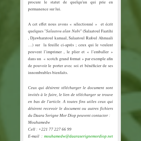
procure le statut de quelqu'un qui prie en
permanence sur lui.
A cet effet nous avons « sélectionné » et écrit
quelques "
Salaatou alan Nabi
" (Salaatoul Faatihi
, Djawharatoul kamaal, Salaatoul Rafoul Ahmaali
…) sur la feuille ci-après ; ceux qui le veulent
peuvent l’imprimer , le plier et « l’emballer »
dans un « scotch grand format » par exemple afin
de pouvoir le porter avec soi et bénéficier de ses
innombrables bienfaits.
Ceux qui désirent télécharger le document sont
invités à le faire, le lien de télécharger se trouve
en bas de l'article. A toutes fins utiles ceux qui
désirent recevoir le document ou autres fichiers
du Daara Serigne Mor Diop peuvent contacter :
Mouhamedw
Cell : +221 77 227 66 99
E-mail :
mouhamedw@daaraserignemordiop.net