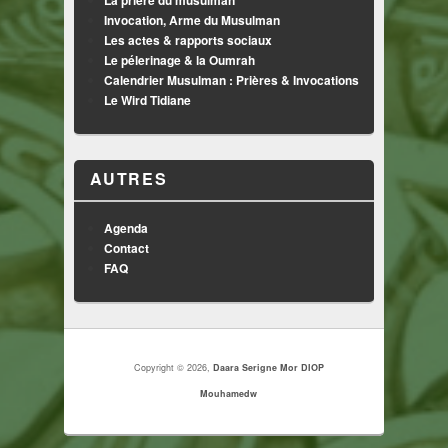
La prière du musulman
Invocation, Arme du Musulman
Les actes & rapports sociaux
Le pélerinage & la Oumrah
Calendrier Musulman : Prières & Invocations
Le Wird Tidiane
AUTRES
Agenda
Contact
FAQ
Copyright © 2026,
Daara Serigne Mor DIOP
Mouhamedw